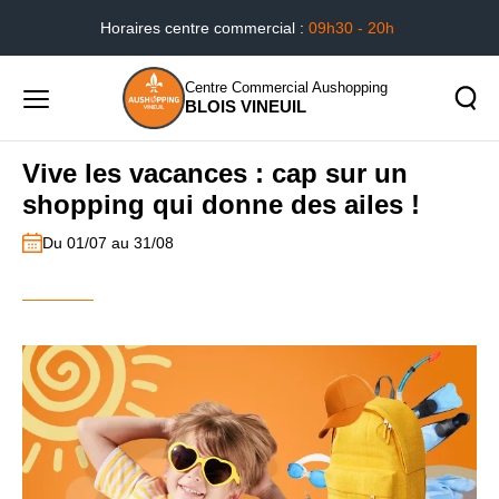
Horaires centre commercial :
09h30 - 20h
Accueil
...
Vive les vacances : cap sur un shopping
qui donne des ailes !
Centre Commercial Aushopping
BLOIS VINEUIL
Menu
principal
Rechercher
Vive les vacances : cap sur un
Lancer
sur
shopping qui donne des ailes !
la
le
recher
site
Du 01/07 au 31/08