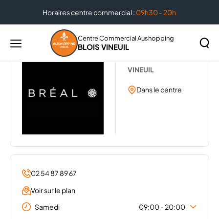
Horaires centre commercial :
09h30 - 20h
Accueil
...
BREAL
Centre Commercial Aushopping
BLOIS VINEUIL
Menu
BRÉAL
principal
Rechercher
VINEUIL
Lancer
sur
la
Dans le centre
le
recher
site
02 54 87 89 67
Voir sur le plan
Samedi
09:00 - 20:00