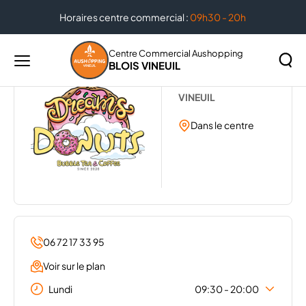
Horaires centre commercial :
09h30 - 20h
Accueil
...
DREAMS DONUTS
Centre Commercial Aushopping
BLOIS VINEUIL
Menu
DREAMS DONUTS
principal
Rechercher
VINEUIL
Lancer
sur
la
Dans le centre
le
recher
site
06 72 17 33 95
Voir sur le plan
Lundi
09:30 - 20:00